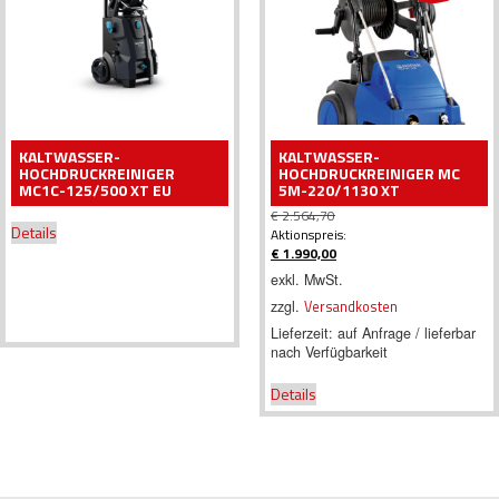
KALTWASSER-
KALTWASSER-
HOCHDRUCKREINIGER
HOCHDRUCKREINIGER MC
MC1C-125/500 XT EU
5M-220/1130 XT
€
2.564,70
Details
Ursprünglicher
Aktionspreis:
Preis
€
1.990,00
war:
Aktueller
exkl. MwSt.
€ 2.564,70
Preis
zzgl.
Versandkosten
ist:
€ 1.990,00.
Lieferzeit:
auf Anfrage / lieferbar
nach Verfügbarkeit
Details