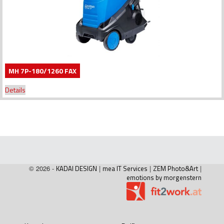
MH 7P-180/1260 FAX
Details
© 2026 -
KADAI DESIGN
|
mea IT Services
|
ZEM Photo&Art
|
emotions by morgenstern