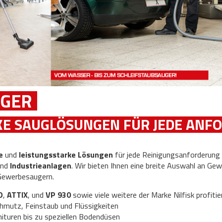
GER
KE SAUGLÖSUNGEN FÜR JEDE ANF
e
und
leistungsstarke
Lösungen
für jede Reinigungsanforderung
und
Industrieanlagen
. Wir bieten Ihnen eine breite Auswahl an Ge
 Gewerbesaugern.
O
,
ATTIX
, und
VP 930
sowie viele weitere der Marke Nilfisk profitie
hmutz, Feinstaub und Flüssigkeiten
ituren bis zu speziellen Bodendüsen