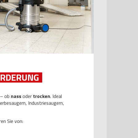
ORDERUNG
 – ob
nass
oder
trocken
. Ideal
werbesaugern, Industriesaugern,
ren Sie von: