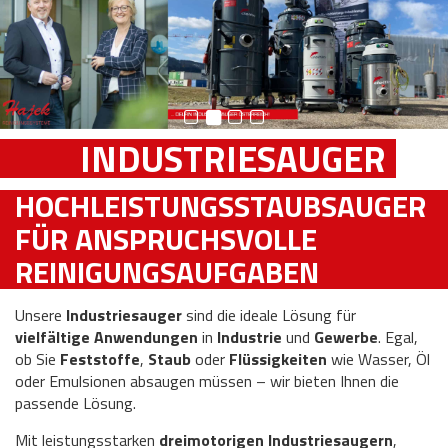
INDUSTRIESAUGER
HOCHLEISTUNGSSTAUBSAUGER
FÜR ANSPRUCHSVOLLE
REINIGUNGSAUFGABEN
Unsere
Industriesauger
sind die ideale Lösung für
vielfältige Anwendungen
in
Industrie
und
Gewerbe
. Egal,
ob Sie
Feststoffe
,
Staub
oder
Flüssigkeiten
wie Wasser, Öl
oder Emulsionen absaugen müssen – wir bieten Ihnen die
passende Lösung.
Mit leistungsstarken
dreimotorigen Industriesaugern
,