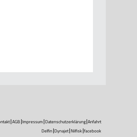
ntakt
AGB
Impressum
Datenschutzerklärung
Anfahrt
Delfin
Dynajet
Nilfisk
facebook