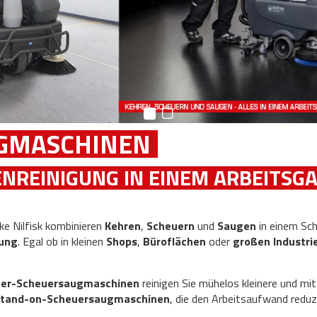
GMASCHINEN
ENREINIGUNG IN EINEM ARBEITSG
e Nilfisk kombinieren
Kehren
,
Scheuern
und
Saugen
in einem Sch
gung
. Egal ob in kleinen
Shops
,
Büroflächen
oder
großen Industri
fer-Scheuersaugmaschinen
reinigen Sie mühelos kleinere und mi
 Stand-on-Scheuersaugmaschinen
, die den Arbeitsaufwand reduz