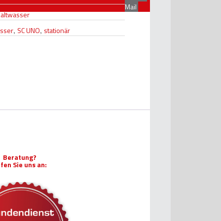
Mail
altwasser
asser
,
SC UNO
,
stationär
Beratung?
fen Sie uns an: