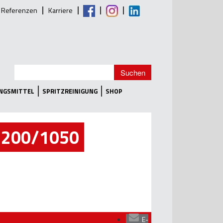
Referenzen
Karriere
UNGSMITTEL
SPRITZREINIGUNG
SHOP
-200/1050
E-