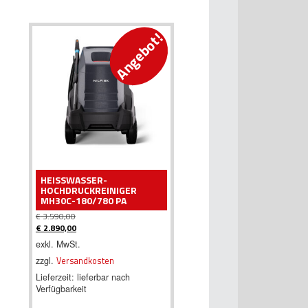
Angebot!
HEISSWASSER-H
OCHDRUCKREINIGER M
H30C-180/780 PA
€
3.590,00
Ursprünglicher
€
2.890,00
Preis
Aktueller
exkl. MwSt.
war:
Preis
zzgl.
Versandkosten
€ 3.590,00
ist:
€ 2.890,00.
Lieferzeit:
lieferbar nach
Verfügbarkeit