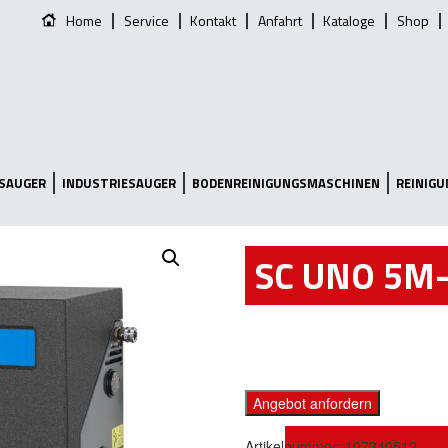
Home
Service
Kontakt
Anfahrt
Kataloge
Shop
SAUGER
INDUSTRIESAUGER
BODENREINIGUNGSMASCHINEN
REINIG
SC UNO 5M
Angebot anfordern
Artikelnummer:
107340512