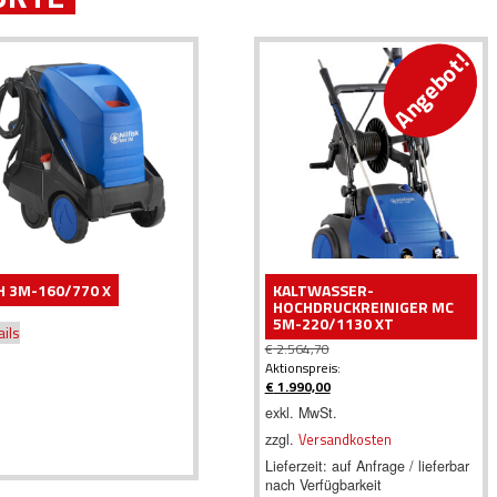
Angebot!
 3M-160/770 X
KALTWASSER-
HOCHDRUCKREINIGER MC
5M-220/1130 XT
ails
€
2.564,70
Ursprünglicher
Aktionspreis:
Preis
€
1.990,00
war:
Aktueller
exkl. MwSt.
€ 2.564,70
Preis
zzgl.
Versandkosten
ist:
€ 1.990,00.
Lieferzeit:
auf Anfrage / lieferbar
nach Verfügbarkeit