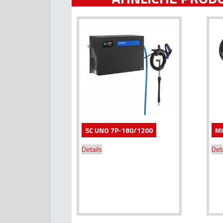
SC UNO 7P-180/1200
MH
Details
Det