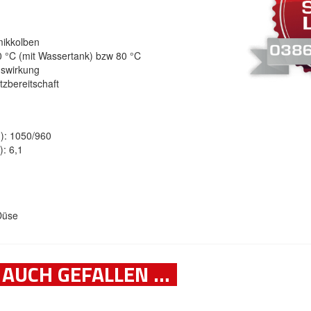
mikkolben
0 °C (mit Wassertank) bzw 80 °C
gswirkung
tzbereitschaft
d): 1050/960
): 6,1
Düse
 AUCH GEFALLEN …