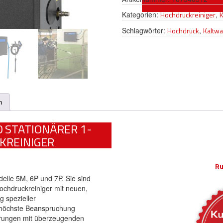
Kategorien:
Hochdruckreiniger
,
K
Schlagwörter:
Hochdruck
,
Kaltw
n
 STATIONÄRER 1-
REINIGER
Ru
lle 5M, 6P und 7P. Sie sind
Hochdruckreiniger mit neuen,
g spezieller
 höchste Beanspruchung
erungen mit überzeugenden