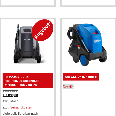
Angebot!
HEISSWASSER-H
MH 4M-210/1000 X
OCHDRUCKREINIGER M
H30C-180/780 PA
Details
€
3.590,00
Ursprünglicher
€
2.890,00
Preis
Aktueller
exkl. MwSt.
war:
Preis
zzgl.
Versandkosten
€ 3.590,00
ist:
€ 2.890,00.
Lieferzeit:
lieferbar nach