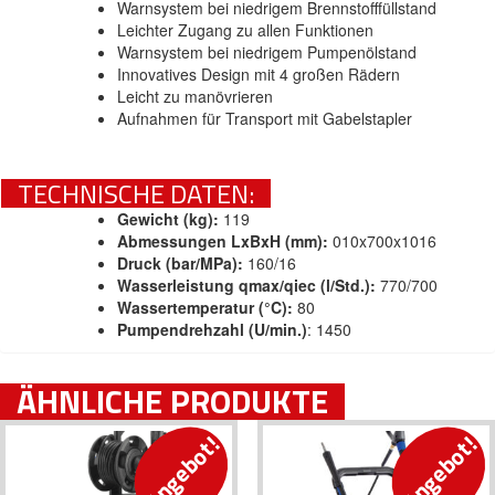
Warnsystem bei niedrigem Brennstofffüllstand
Leichter Zugang zu allen Funktionen
Warnsystem bei niedrigem Pumpenölstand
Innovatives Design mit 4 großen Rädern
Leicht zu manövrieren
Aufnahmen für Transport mit Gabelstapler
TECHNISCHE DATEN:
Gewicht (kg):
119
Abmessungen LxBxH (mm):
010x700x1016
Druck (bar/MPa):
160/16
Wasserleistung qmax/qiec (l/Std.):
770/700
Wassertemperatur (°C):
80
Pumpendrehzahl (U/min.)
: 1450
ÄHNLICHE PRODUKTE
Angebot!
Angebot!