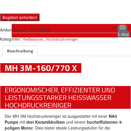
Angebot anfordern
Artikelnummer:
107146905
E-Mail
Kategorien:
Heißwasser
,
Hochdruckreiniger
Beschreibung
MH 3M-160/770 X
ERGONOMISCHER, EFFIZIENTER UND
LEISTUNGSSTARKER HEISSWASSER H
OCHDRUCKREINIGER
Der MH 3M Hochdruckreiniger ist ausgestattet mit einer
NA4
Pumpe
mit
drei Keramikkolben
und einem
hocheffizienten 4-
poligen Motor
. Dies bietet ideale Leistungsstufen für die