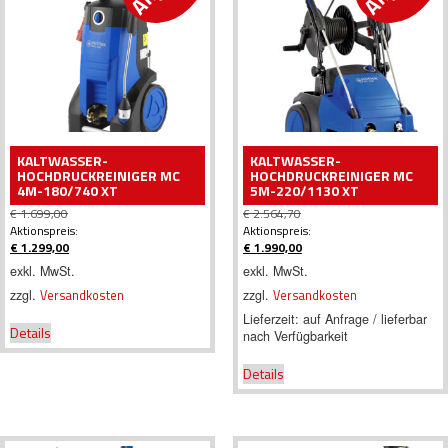
KALTWASSER-
KALTWASSER-
HOCHDRUCKREINIGER MC
HOCHDRUCKREINIGER MC
4M-180/740 XT
5M-220/1130 XT
€
1.699,00
€
2.564,70
Ursprünglicher
Ursprünglicher
Aktionspreis:
Aktionspreis:
Preis
Preis
€
1.299,00
€
1.990,00
war:
Aktueller
war:
Aktueller
exkl. MwSt.
exkl. MwSt.
€ 1.699,00
Preis
€ 2.564,70
Preis
zzgl.
Versandkosten
zzgl.
Versandkosten
ist:
ist:
€ 1.299,00.
€ 1.990,00.
Lieferzeit:
auf Anfrage / lieferbar
Details
nach Verfügbarkeit
Details