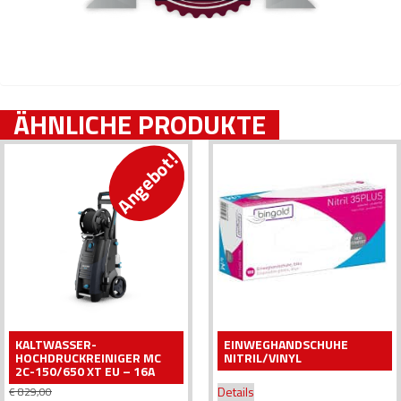
ÄHNLICHE PRODUKTE
Angebot!
KALTWASSER-
EINWEGHANDSCHUHE
HOCHDRUCKREINIGER MC
NITRIL/VINYL
2C-150/650 XT EU – 16A
Details
€
829,00