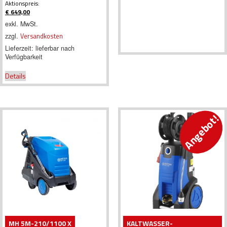
Ursprünglicher
Aktionspreis:
Preis
€
649,00
war:
Aktueller
exkl. MwSt.
€ 829,00
Preis
zzgl.
Versandkosten
ist:
€ 649,00.
Lieferzeit:
lieferbar nach
Verfügbarkeit
Details
Angebot!
MH 5M-210/1100 X
KALTWASSER-