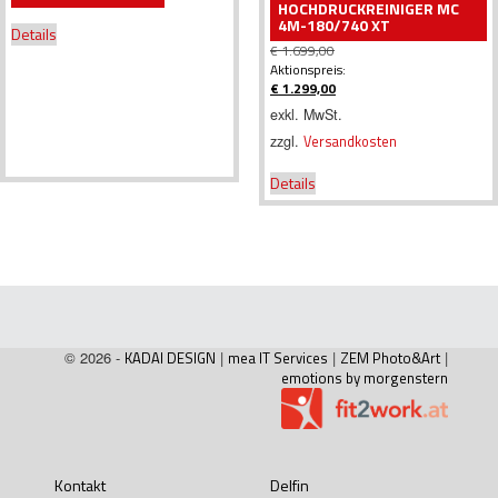
HOCHDRUCKREINIGER MC
4M-180/740 XT
Details
€
1.699,00
Ursprünglicher
Aktionspreis:
Preis
€
1.299,00
war:
Aktueller
exkl. MwSt.
€ 1.699,00
Preis
zzgl.
Versandkosten
ist:
€ 1.299,00.
Details
© 2026 -
KADAI DESIGN
|
mea IT Services
|
ZEM Photo&Art
|
emotions by morgenstern
Kontakt
Delfin