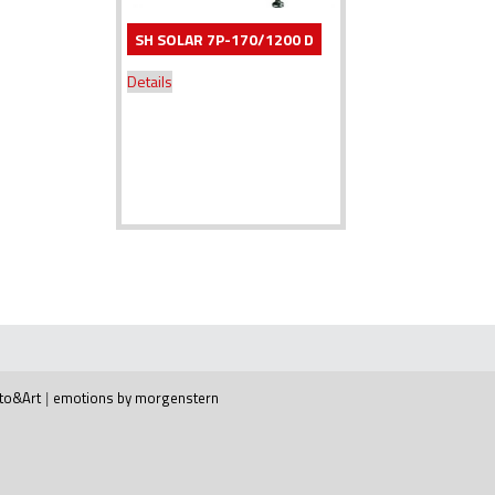
SH SOLAR 7P-170/1200 D
Details
to&Art
|
emotions by morgenstern