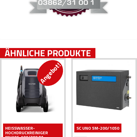
ÄHNLICHE PRODUKTE
Angebot!
HEISSWASSER-H
SC UNO 5M-200/1050
OCHDRUCKREINIGER M