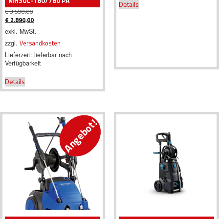
H30C-180/780 PA
Details
€
3.590,00
Ursprünglicher
€
2.890,00
Preis
Aktueller
exkl. MwSt.
war:
Preis
zzgl.
Versandkosten
€ 3.590,00
ist:
€ 2.890,00.
Lieferzeit:
lieferbar nach
Verfügbarkeit
Details
Angebot!