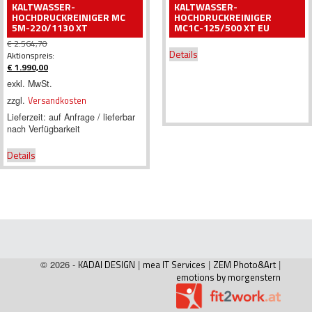
KALTWASSER-
KALTWASSER-
HOCHDRUCKREINIGER MC
HOCHDRUCKREINIGER
5M-220/1130 XT
MC1C-125/500 XT EU
€
2.564,70
Details
Ursprünglicher
Aktionspreis:
Preis
€
1.990,00
war:
Aktueller
exkl. MwSt.
€ 2.564,70
Preis
zzgl.
Versandkosten
ist:
€ 1.990,00.
Lieferzeit:
auf Anfrage / lieferbar
nach Verfügbarkeit
Details
© 2026 -
KADAI DESIGN
|
mea IT Services
|
ZEM Photo&Art
|
emotions by morgenstern