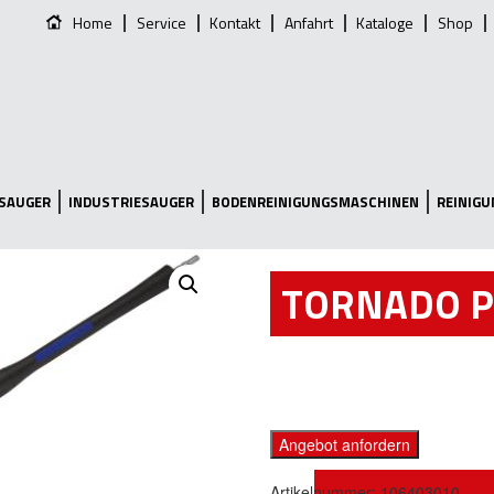
Home
Service
Kontakt
Anfahrt
Kataloge
Shop
SAUGER
INDUSTRIESAUGER
BODENREINIGUNGSMASCHINEN
REINIG
TORNADO P
Angebot anfordern
Artikelnummer:
106403010