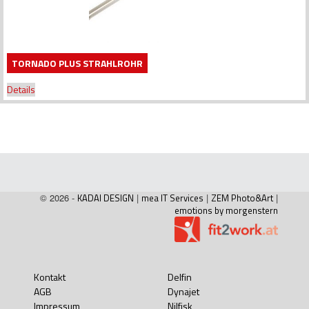
TORNADO PLUS STRAHLROHR
Details
© 2026 -
KADAI DESIGN
|
mea IT Services
|
ZEM Photo&Art
|
emotions by morgenstern
Kontakt
Delfin
AGB
Dynajet
Impressum
Nilfisk