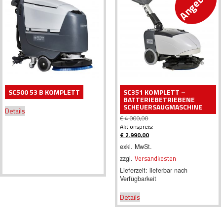
Angebot!
SC500 53 B KOMPLETT
SC351 KOMPLETT –
BATTERIEBETRIEBENE
SCHEUERSAUGMASCHINE
Details
€
4.000,00
Ursprünglicher
Aktionspreis:
Preis
€
2.990,00
war:
Aktueller
exkl. MwSt.
€ 4.000,00
Preis
zzgl.
Versandkosten
ist:
€ 2.990,00.
Lieferzeit:
lieferbar nach
Verfügbarkeit
Details