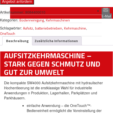
Angebot anfordern
Artikelnummer:
9084400010
E-Mail
Kategorien:
Bodenreinigung
,
Kehrmaschinen
Schlagwörter:
Aufsitz
,
batteriebetrieben
,
Kehrmaschine
,
OneTouch
Beschreibung
Zusätzliche Informationen
AUFSITZKEHRMASCHINE –
STARK GEGEN SCHMUTZ UND
GUT ZUR UMWELT
Die kompakte SW4000 Aufsitzkehrmaschine mit hydraulischer
Hochentleerung ist die erstklassige Wahl für industrielle
Anwendungen n Produktion, Lagerhallen, Parkplätzen und
Parkhäusern.
einfache Anwendung – die OneTouch™-
Bedieneinheit ermöglicht die Voreinstellung der