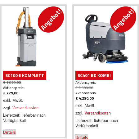
Angebot!
Angebot!
SC100 E KOMPLETT
SC401 BD KOMBI
€
1.050,00
Aktionspreis:
Ursprünglicher
Aktionspreis:
€
5.500,00
Preis
Ursprünglicher
€
729,00
Aktionspreis:
war:
Aktueller
Preis
€
4.290,00
exkl. MwSt.
€ 1.050,00
Preis
war:
Aktueller
exkl. MwSt.
zzgl.
Versandkosten
ist:
€ 5.500,00
Preis
zzgl.
Versandkosten
€ 729,00.
ist:
Lieferzeit:
lieferbar nach
€ 4.290,00.
Verfügbarkeit
Lieferzeit:
lieferbar nach
Verfügbarkeit
Details
Details