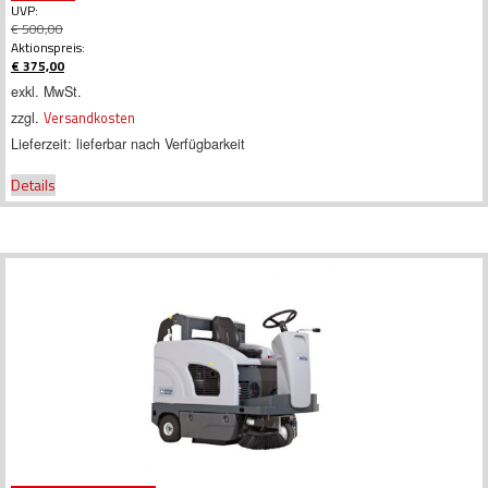
UVP:
€
500,00
Ursprünglicher
Aktionspreis:
Preis
€
375,00
war:
Aktueller
exkl. MwSt.
€ 500,00
Preis
zzgl.
Versandkosten
ist:
€ 375,00.
Lieferzeit:
lieferbar nach Verfügbarkeit
Details