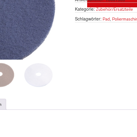
Kategorie:
Zubehör/Ersatzteile
Schlagwörter:
Pad
,
Poliermaschi
n