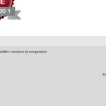
to&Art
|
emotions by morgenstern
Ko