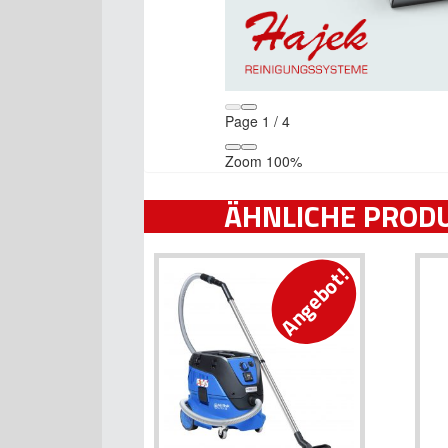
Page
1
/
4
Zoom
100%
ÄHNLICHE PROD
Angebot!