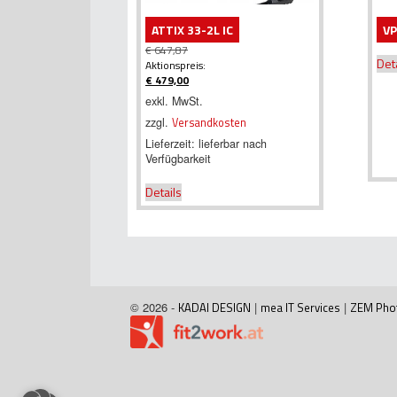
ATTIX 33-2L IC
VP
€
647,87
Det
Ursprünglicher
Aktionspreis:
Preis
€
479,00
war:
Aktueller
exkl. MwSt.
€ 647,87
Preis
zzgl.
Versandkosten
ist:
€ 479,00.
Lieferzeit:
lieferbar nach
Verfügbarkeit
Details
© 2026 -
KADAI DESIGN
|
mea IT Services
|
ZEM Pho