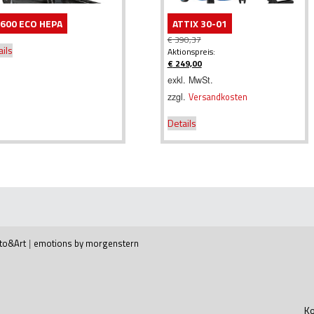
600 ECO HEPA
ATTIX 30-01
€
390,37
ails
Ursprünglicher
Aktionspreis:
Preis
€
249,00
war:
Aktueller
exkl. MwSt.
€ 390,37
Preis
zzgl.
Versandkosten
ist:
€ 249,00.
Details
to&Art
|
emotions by morgenstern
Ko