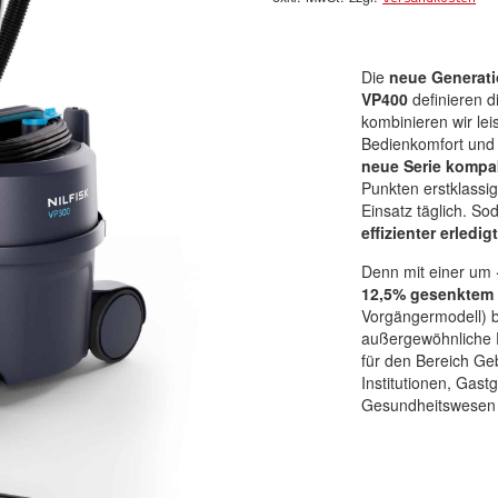
ist:
€ 139,00.
Die
neue Generati
VP400
definieren d
kombinieren wir lei
Bedienkomfort und 
neue Serie kompa
Punkten erstklassi
Einsatz täglich. So
effizienter erledig
Denn mit einer um
12,5% gesenktem 
Vorgängermodell) b
außergewöhnliche E
für den Bereich Ge
Institutionen, Gas
Gesundheitswesen 