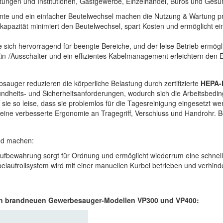
tungen und Institutionen, Gastgewerbe, Einzelhandel, Büros und Gesu
mente und ein einfacher Beutelwechsel machen die Nutzung & Wartung p
kapazität minimiert den Beutelwechsel, spart Kosten und ermöglicht ei
sich hervorragend für beengte Bereiche, und der leise Betrieb ermögli
in-/Ausschalter und ein effizientes Kabelmanagement erleichtern den 
sauger reduzieren die körperliche Belastung durch zertifizierte
HEPA-F
sundheits- und Sicherheitsanforderungen, wodurch sich die Arbeitsbedi
 sie so leise, dass sie problemlos für die Tagesreinigung eingesetzt 
ine verbesserte Ergonomie an Tragegriff, Verschluss und Handrohr. Bei
ed machen:
aufbewahrung sorgt für Ordnung und ermöglicht wiederrum eine schne
belaufrollsystem wird mit einer manuellen Kurbel betrieben und verhinde
u den brandneuen Gewerbesauger-Modellen VP300 und VP400: