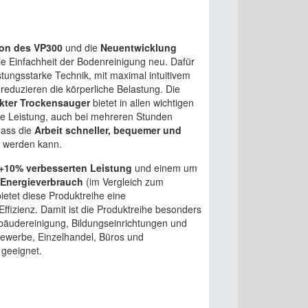
on des VP300
und die
Neuentwicklung
ie Einfachheit der Bodenreinigung neu. Dafür
stungsstarke Technik, mit maximal intuitivem
reduzieren die körperliche Belastung. Die
kter Trockensauger
bietet in allen wichtigen
ge Leistung, auch bei mehreren Stunden
dass die
Arbeit schneller, bequemer und
t
werden kann.
+10% verbesserten Leistung
und einem um
Energieverbrauch
(im Vergleich zum
ietet diese Produktreihe eine
ffizienz. Damit ist die Produktreihe besonders
bäudereinigung, Bildungseinrichtungen und
tgewerbe, Einzelhandel, Büros und
geeignet.