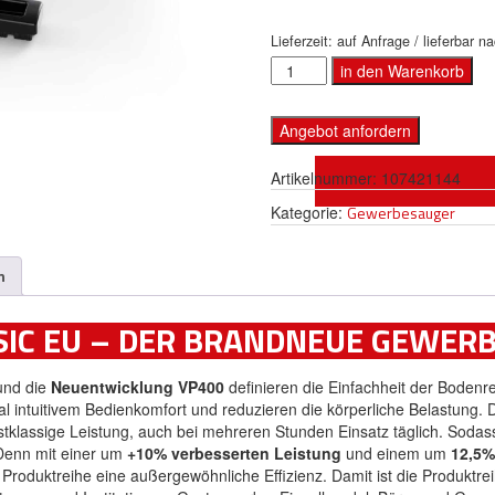
Lieferzeit:
auf Anfrage / lieferbar n
Anzahl
in den Warenkorb
Angebot anfordern
Artikelnummer:
107421144
Kategorie:
Gewerbesauger
n
SIC EU – DER BRANDNEUE GEWER
nd die
Neuentwicklung VP400
definieren die Einfachheit der Bodenr
al intuitivem Bedienkomfort und reduzieren die körperliche Belastung. 
erstklassige Leistung, auch bei mehreren Stunden Einsatz täglich. Sodas
Denn mit einer um
+10% verbesserten Leistung
und einem um
12,5%
Produktreihe eine außergewöhnliche Effizienz. Damit ist die Produktre