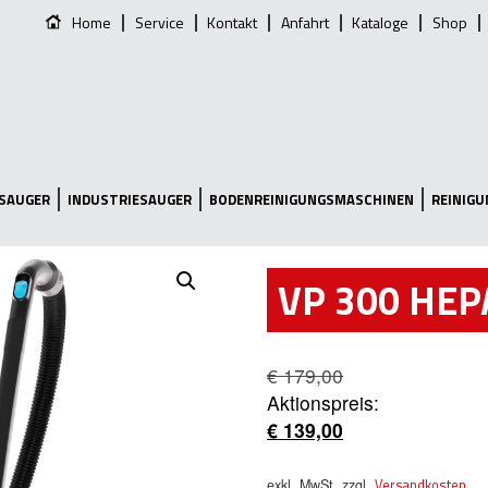
Home
Service
Kontakt
Anfahrt
Kataloge
Shop
SAUGER
INDUSTRIESAUGER
BODENREINIGUNGSMASCHINEN
REINIG
VP 300 HEP
€
179,00
Ursprünglicher
Aktionspreis:
Preis
€
139,00
war:
Aktueller
€ 179,00
Preis
exkl. MwSt.
zzgl.
Versandkosten