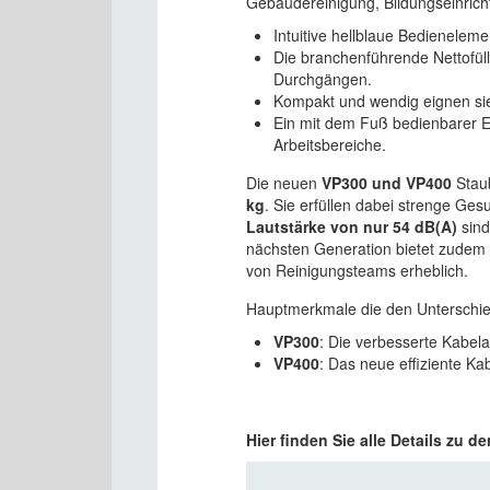
Gebäudereinigung, Bildungseinrich
Intuitive hellblaue Bedienele
Die branchenführende Nettofüll
Durchgängen.
Kompakt und wendig eignen sie 
Ein mit dem Fuß bedienbarer E
Arbeitsbereiche.
Die neuen
VP300 und VP400
Staub
kg
. Sie erfüllen dabei strenge Ge
Lautstärke von nur 54 dB(A)
sind
nächsten Generation bietet zudem e
von Reinigungsteams erheblich.
Hauptmerkmale die den Unterschi
VP300
: Die verbesserte Kabel
VP400
: Das neue effiziente Ka
Hier finden Sie alle Details z