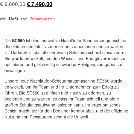
€
9.600,00
€
7.490,00
Ursprünglicher
Aktueller
Preis
Preis
exkl. MwSt.
zzgl.
Versandkosten
war:
ist:
€ 9.600,00
€ 7.490,00.
Die
SC550
ist eine innovative Nachläufer-Scheuersaugmaschine,
die einfach und intuitiv zu erlernen, zu bedienen und zu warten
ist. Dadurch ist sie mit sehr wenig Schulung schnell einsatzbereit.
Sie wurde entwickelt, um den Wasser- und Energieverbrauch zu
optimieren und gleichzeitig schwierige Reinigungsaufgaben zu
bewältigen.
Unsere neue Nachläufer-Scheuersaugmaschine SC550 wurde
entwickelt, um Ihr Team und Ihr Unternehmen zum Erfolg zu
führen. Die SC550 ist einfach und intuitiv zu erlernen, zu
bedienen und zu warten, so dass Ihr Team schnell und ohne
großen Schulungsaufwand loslegen kann. Ihr ergonomisches
Design macht sie für den Bediener komfortabel, und die effiziente
Nutzung von Ressourcen schont die Umwelt.