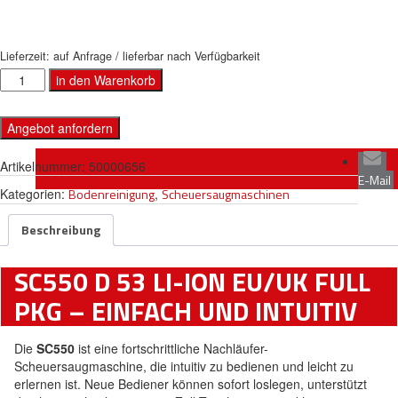
Lieferzeit:
auf Anfrage / lieferbar nach Verfügbarkeit
Anzahl
in den Warenkorb
Angebot anfordern
Artikelnummer:
50000656
E-Mail
Kategorien:
Bodenreinigung
,
Scheuersaugmaschinen
Beschreibung
SC550 D 53 LI-ION EU/UK FULL
PKG – EINFACH UND INTUITIV
Die
SC550
ist eine fortschrittliche Nachläufer-
Scheuersaugmaschine, die intuitiv zu bedienen und leicht zu
erlernen ist. Neue Bediener können sofort loslegen, unterstützt