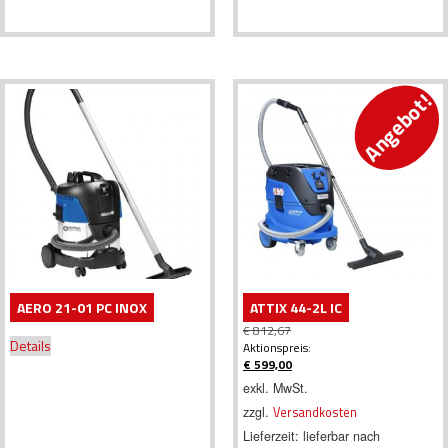
Angebot!
AERO 21-01 PC INOX
ATTIX 44-2L IC
€
812,67
Details
Ursprünglicher
Aktionspreis:
Preis
€
599,00
war:
Aktueller
exkl. MwSt.
€ 812,67
Preis
zzgl.
Versandkosten
ist:
€ 599,00.
Lieferzeit:
lieferbar nach