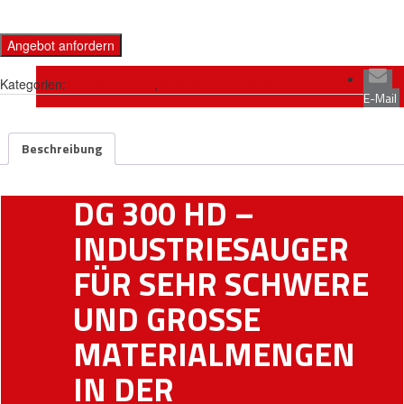
Angebot anfordern
Kategorien:
Industriesauger
,
Industriesauger Delfin
E-Mail
Beschreibung
DG 300 HD –
INDUSTRIESAUGER
FÜR SEHR SCHWERE
UND GROSSE M
ATERIALMENGEN I
N DER S