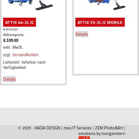
ATTIX 44-2L IC
ATTIX 33-2L IC MOBILE
€
812,67
Details
Ursprünglicher
Aktionspreis:
Preis
€
599,00
war:
Aktueller
exkl. MwSt.
€ 812,67
Preis
zzgl.
Versandkosten
ist:
€ 599,00.
Lieferzeit:
lieferbar nach
Verfügbarkeit
Details
© 2026 -
KADAI DESIGN
|
mea IT Services
|
ZEM Photo&Art
|
emotions by morgenstern