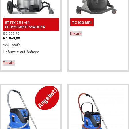
ATTIX 751-61
TC100 MPI
FLÜSSIGKEITSSAUGER
Details
€
2.770,70
Ursprünglicher
€
1.849,00
Preis
Aktueller
exkl. MwSt.
war:
Preis
Lieferzeit:
auf Anfrage
€ 2.770,70
ist:
€ 1.849,00.
Details
Angebot!