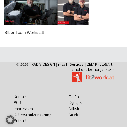
Slider Team Werkstatt
© 2026 -
KADAI DESIGN
|
mea IT Services
|
ZEM Photo&Art
|
emotions by morgenstern
Kontakt
Delfin
AGB
Dynajet
Impressum
Nilfisk
Datenschutzerklärung
facebook
Anfahrt