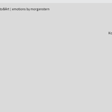
to&Art
|
emotions by morgenstern
Ko