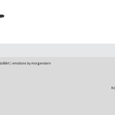
to&Art
|
emotions by morgenstern
Ko