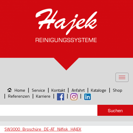
Toggl
navig
Home
Service
Kontakt
Anfahrt
Kataloge
Shop
Referenzen
Karriere
SW3000_Broschüre_DE-AT_Nilfisk_HAJEK