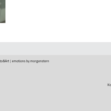
to&Art
|
emotions by morgenstern
Ko