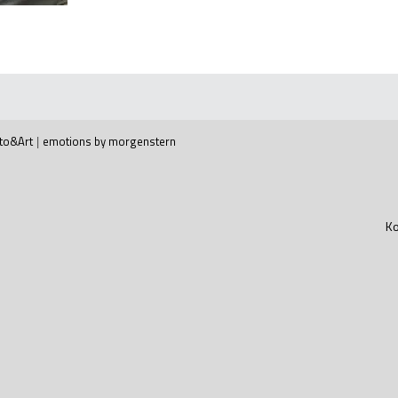
to&Art
|
emotions by morgenstern
Ko