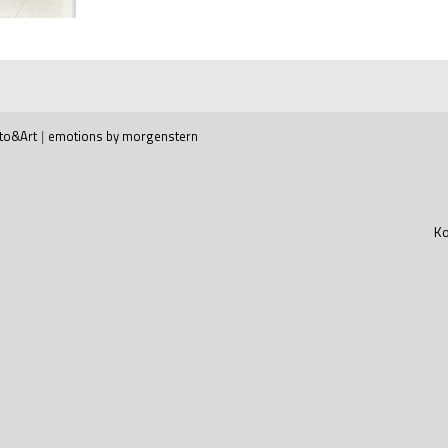
to&Art
|
emotions by morgenstern
Ko