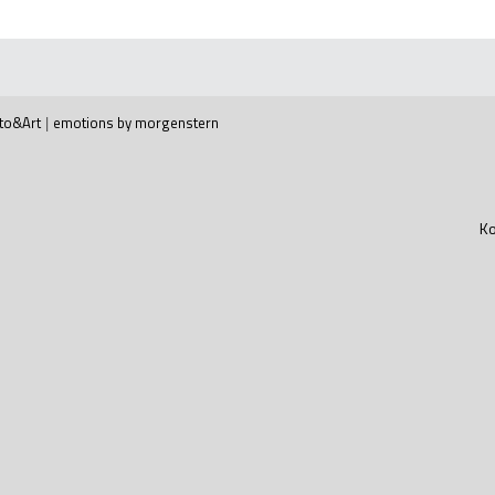
to&Art
|
emotions by morgenstern
Ko