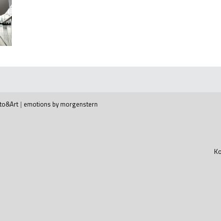
to&Art
|
emotions by morgenstern
Ko