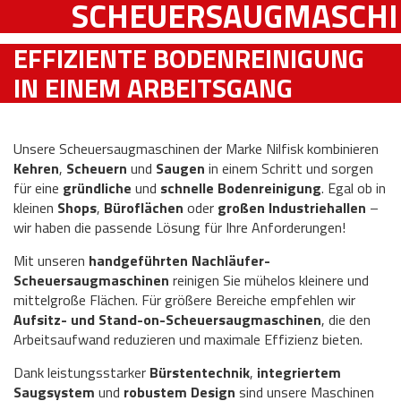
SCHEUERSAUGMASCH
EFFIZIENTE BODENREINIGUNG
IN EINEM ARBEITSGANG
Unsere Scheuersaugmaschinen der Marke Nilfisk kombinieren
Kehren
,
Scheuern
und
Saugen
in einem Schritt und sorgen
für eine
gründliche
und
schnelle Bodenreinigung
. Egal ob in
kleinen
Shops
,
Büroflächen
oder
großen Industriehallen
–
wir haben die passende Lösung für Ihre Anforderungen!
Mit unseren
handgeführten Nachläufer-
Scheuersaugmaschinen
reinigen Sie mühelos kleinere und
mittelgroße Flächen. Für größere Bereiche empfehlen wir
Aufsitz- und Stand-on-Scheuersaugmaschinen
, die den
Arbeitsaufwand reduzieren und maximale Effizienz bieten.
Dank leistungsstarker
Bürstentechnik
,
integriertem
Saugsystem
und
robustem Design
sind unsere Maschinen