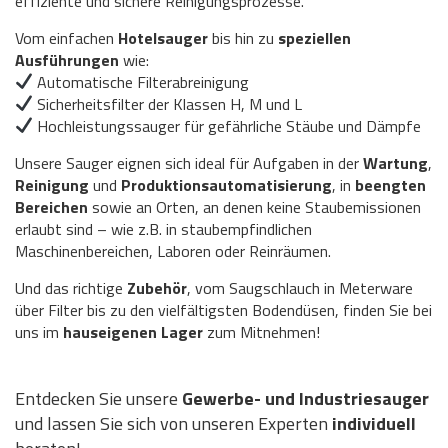
effiziente und sichere Reinigungsprozesse.
Vom einfachen
Hotelsauger
bis hin zu
speziellen
Ausführungen
wie:
Automatische Filterabreinigung
Sicherheitsfilter der Klassen H, M und L
Hochleistungssauger für gefährliche Stäube und Dämpfe
Unsere Sauger eignen sich ideal für Aufgaben in der
Wartung
,
Reinigung
und
Produktionsautomatisierung
, in
beengten
Bereichen
sowie an Orten, an denen keine Staubemissionen
erlaubt sind – wie z.B. in staubempfindlichen
Maschinenbereichen, Laboren oder Reinräumen.
Und das richtige
Zubehör
, vom Saugschlauch in Meterware
über Filter bis zu den vielfältigsten Bodendüsen, finden Sie bei
uns im
hauseigenen Lager
zum Mitnehmen!
Entdecken Sie unsere
Gewerbe- und Industriesauger
und lassen Sie sich von unseren Experten
individuell