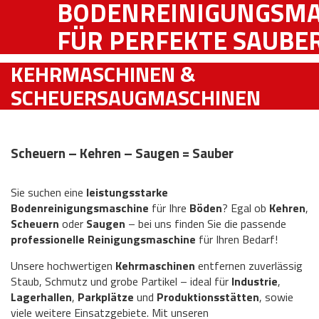
BODENREINIGUNGSM
FÜR PERFEKTE SAUBE
KEHRMASCHINEN &
SCHEUERSAUGMASCHINEN
Scheuern – Kehren – Saugen = Sauber
Sie suchen eine
leistungsstarke
Bodenreinigungsmaschine
für Ihre
Böden
? Egal ob
Kehren
,
Scheuern
oder
Saugen
– bei uns finden Sie die passende
professionelle Reinigungsmaschine
für Ihren Bedarf!
Unsere hochwertigen
Kehrmaschinen
entfernen zuverlässig
Staub, Schmutz und grobe Partikel – ideal für
Industrie
,
Lagerhallen
,
Parkplätze
und
Produktionsstätten
, sowie
viele weitere Einsatzgebiete. Mit unseren