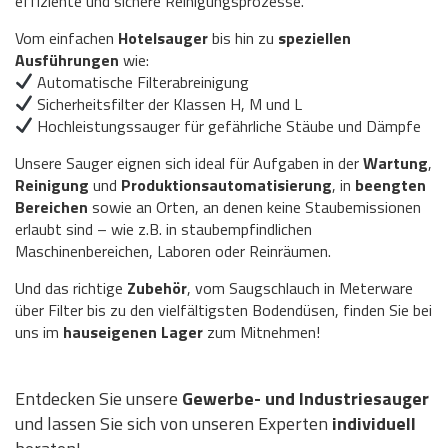
effiziente und sichere Reinigungsprozesse.
Vom einfachen
Hotelsauger
bis hin zu
speziellen
Ausführungen
wie:
Automatische Filterabreinigung
Sicherheitsfilter der Klassen H, M und L
Hochleistungssauger für gefährliche Stäube und Dämpfe
Unsere Sauger eignen sich ideal für Aufgaben in der
Wartung
,
Reinigung
und
Produktionsautomatisierung
, in
beengten
Bereichen
sowie an Orten, an denen keine Staubemissionen
erlaubt sind – wie z.B. in staubempfindlichen
Maschinenbereichen, Laboren oder Reinräumen.
Und das richtige
Zubehör
, vom Saugschlauch in Meterware
über Filter bis zu den vielfältigsten Bodendüsen, finden Sie bei
uns im
hauseigenen Lager
zum Mitnehmen!
Entdecken Sie unsere
Gewerbe- und Industriesauger
und lassen Sie sich von unseren Experten
individuell