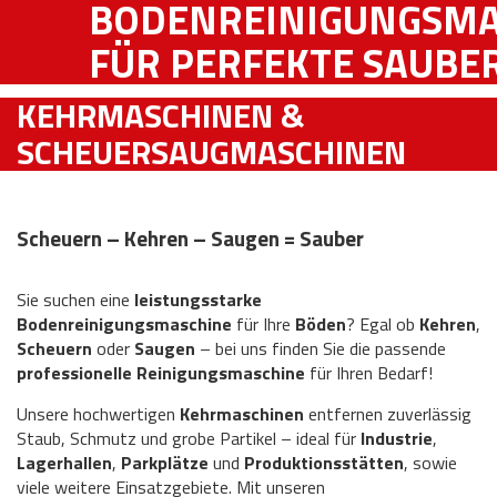
BODENREINIGUNGSM
FÜR PERFEKTE SAUBE
KEHRMASCHINEN &
SCHEUERSAUGMASCHINEN
Scheuern – Kehren – Saugen = Sauber
Sie suchen eine
leistungsstarke
Bodenreinigungsmaschine
für Ihre
Böden
? Egal ob
Kehren
,
Scheuern
oder
Saugen
– bei uns finden Sie die passende
professionelle Reinigungsmaschine
für Ihren Bedarf!
Unsere hochwertigen
Kehrmaschinen
entfernen zuverlässig
Staub, Schmutz und grobe Partikel – ideal für
Industrie
,
Lagerhallen
,
Parkplätze
und
Produktionsstätten
, sowie
viele weitere Einsatzgebiete. Mit unseren