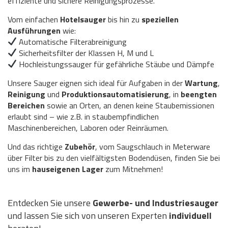
effiziente und sichere Reinigungsprozesse.
Vom einfachen
Hotelsauger
bis hin zu
speziellen
Ausführungen
wie:
Automatische Filterabreinigung
Sicherheitsfilter der Klassen H, M und L
Hochleistungssauger für gefährliche Stäube und Dämpfe
Unsere Sauger eignen sich ideal für Aufgaben in der
Wartung
,
Reinigung
und
Produktionsautomatisierung
, in
beengten
Bereichen
sowie an Orten, an denen keine Staubemissionen
erlaubt sind – wie z.B. in staubempfindlichen
Maschinenbereichen, Laboren oder Reinräumen.
Und das richtige
Zubehör
, vom Saugschlauch in Meterware
über Filter bis zu den vielfältigsten Bodendüsen, finden Sie bei
uns im
hauseigenen Lager
zum Mitnehmen!
Entdecken Sie unsere
Gewerbe- und Industriesauger
und lassen Sie sich von unseren Experten
individuell