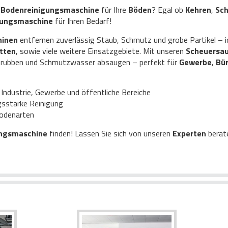
e Bodenreinigungsmaschine
für Ihre
Böden
? Egal ob
Kehren
,
Sc
igungsmaschine
für Ihren Bedarf!
hinen
entfernen zuverlässig Staub, Schmutz und grobe Partikel – i
tten
, sowie viele weitere Einsatzgebiete. Mit unseren
Scheuersa
 Schrubben und Schmutzwasser absaugen – perfekt für
Gewerbe
,
Bü
 Industrie, Gewerbe und öffentliche Bereiche
gsstarke Reinigung
Bodenarten
ungsmaschine
finden! Lassen Sie sich von unseren
Experten
berat