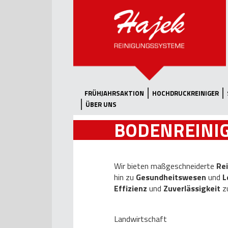
FRÜHJAHRSAKTION
HOCHDRUCKREINIGER
ÜBER UNS
BODENREINI
Wir bieten maßgeschneiderte
Re
hin zu
Gesundheitswesen
und
L
Effizienz
und
Zuverlässigkeit
zu
Landwirtschaft