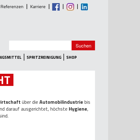
Referenzen
Karriere
UNGSMITTEL
SPRITZREINIGUNG
SHOP
HT
irtschaft
über die
Automobilindustrie
bis
ind darauf ausgerichtet, höchste
Hygiene
,
ind.