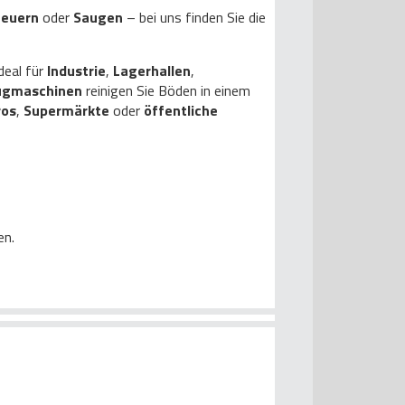
heuern
oder
Saugen
– bei uns finden Sie die
deal für
Industrie
,
Lagerhallen
,
ugmaschinen
reinigen Sie Böden in einem
ros
,
Supermärkte
oder
öffentliche
en.