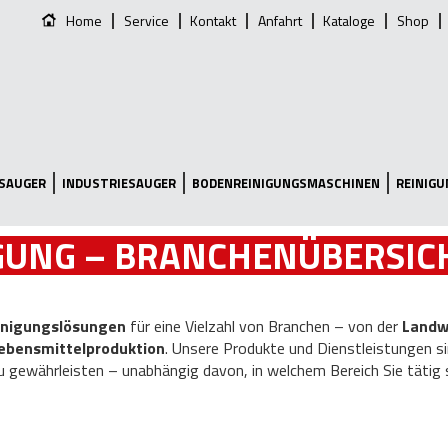
Home
Service
Kontakt
Anfahrt
Kataloge
Shop
SAUGER
INDUSTRIESAUGER
BODENREINIGUNGSMASCHINEN
REINIG
GUNG – BRANCHENÜBERSIC
inigungslösungen
für eine Vielzahl von Branchen – von der
Landw
ebensmittelproduktion
. Unsere Produkte und Dienstleistungen s
 gewährleisten – unabhängig davon, in welchem Bereich Sie tätig s