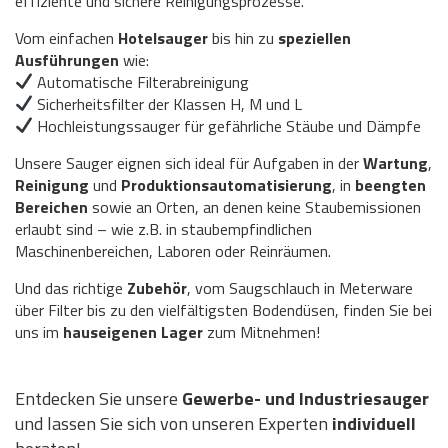
effiziente und sichere Reinigungsprozesse.
Vom einfachen
Hotelsauger
bis hin zu
speziellen
Ausführungen
wie:
Automatische Filterabreinigung
Sicherheitsfilter der Klassen H, M und L
Hochleistungssauger für gefährliche Stäube und Dämpfe
Unsere Sauger eignen sich ideal für Aufgaben in der
Wartung
,
Reinigung
und
Produktionsautomatisierung
, in
beengten
Bereichen
sowie an Orten, an denen keine Staubemissionen
erlaubt sind – wie z.B. in staubempfindlichen
Maschinenbereichen, Laboren oder Reinräumen.
Und das richtige
Zubehör
, vom Saugschlauch in Meterware
über Filter bis zu den vielfältigsten Bodendüsen, finden Sie bei
uns im
hauseigenen Lager
zum Mitnehmen!
Entdecken Sie unsere
Gewerbe- und Industriesauger
und lassen Sie sich von unseren Experten
individuell