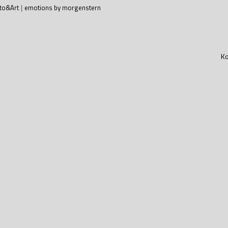
to&Art
|
emotions by morgenstern
Ko