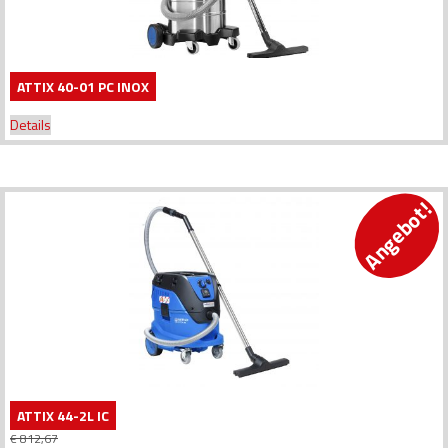
ATTIX 40-01 PC INOX
Details
Angebot!
ATTIX 44-2L IC
€
812,67