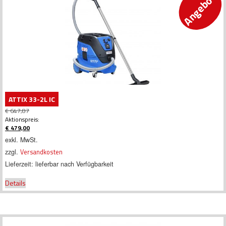
Angebot!
ATTIX 33-2L IC
€
647,87
Ursprünglicher
Aktionspreis:
Preis
€
479,00
war:
Aktueller
exkl. MwSt.
€ 647,87
Preis
zzgl.
Versandkosten
ist:
€ 479,00.
Lieferzeit:
lieferbar nach Verfügbarkeit
Details