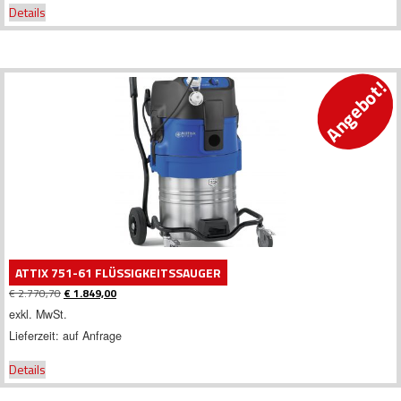
Details
Angebot!
ATTIX 751-61 FLÜSSIGKEITSSAUGER
€
2.770,70
€
1.849,00
Ursprünglicher
Aktueller
exkl. MwSt.
Preis
Preis
Lieferzeit:
auf Anfrage
war:
ist:
€ 2.770,70
€ 1.849,00.
Details