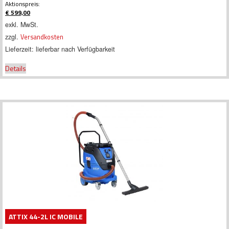
Ursprünglicher
Aktionspreis:
Preis
€
599,00
war:
Aktueller
exkl. MwSt.
€ 812,67
Preis
zzgl.
Versandkosten
ist:
€ 599,00.
Lieferzeit:
lieferbar nach Verfügbarkeit
Details
ATTIX 44-2L IC MOBILE