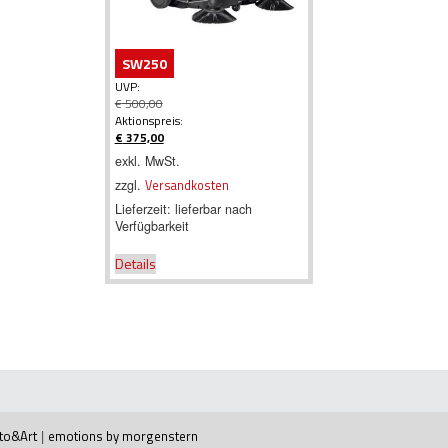
SW250
UVP:
€
500,00
Ursprünglicher
Aktionspreis:
Preis
€
375,00
war:
Aktueller
exkl. MwSt.
€ 500,00
Preis
zzgl.
Versandkosten
ist:
€ 375,00.
Lieferzeit:
lieferbar nach
Verfügbarkeit
Details
to&Art
|
emotions by morgenstern