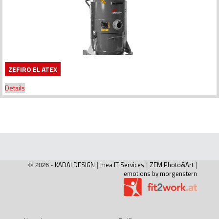
ZEFIRO EL ATEX
Details
© 2026 -
KADAI DESIGN
|
mea IT Services
|
ZEM Photo&Art
|
emotions by morgenstern