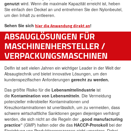
genutzt
wird. Wenn die maximale Kapazität erreicht ist, heben
Sie einfach den Deckel an und entnehmen Sie den Nylonbeutel,
um den Inhalt zu entleeren.
Sehen Sie sich
hier die Anwendung direkt an
!
ABSAUGLÖSUNGEN FÜR
MASCHINENHERSTELLER /
VERPACKUNGSMASCHINEN
Delfin ist seit vielen Jahren ein wichtiger Leader in der Welt der
Absaugtechnik und bietet innovative Lösungen, um den
kundenspezifischen Anforderungen
gerecht zu werden.
Das größte Risiko für die
Lebensmittelindustrie
ist
die
Kontamination von Lebensmitteln
. Die Vermeidung
potenzieller mikrobieller Kontaminationen und
Kreuzkontaminationen ist unerlässlich, um zu vermeiden, dass
schwere wirtschaftliche Sanktionen gegen diejenigen verhängt
werden, die sich nicht an die Regeln der
„good manufacturing
practice“
(GMP)
halten oder die das
HACCP-Protokoll
bei der
Einrichtung von Produktionsprozessen nicht umsetzen. Dabei