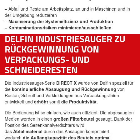
– Abfall und Reste am Arbeitsplatz, an und in Maschinen und in
der Umgebung reduzieren
–
Maximierung der Systemeffizienz und Produktion
–
Kontaminationsrisiken minimieren/ausschließen
DELFIN INDUSTRIESAUGER ZU
RÜCKGEWINNUNG VON
VERPACKUNGS- UND
SCHNEIDERESTEN
Die Industriesauger-Serie
DIRECT X
wurde von Delfin speziell für
die
kontinuierliche Absaugung und Rückgewinnung
von
Resten, Schrott und Verkleidungen aus Verpackungslinien
entwickelt und
erhöht
somit
die Produktivität.
Die Bedienung ist so einfach, wie auch effizient: Die abgesaugten
Medien werden in einen
großen Filterbeutel
gesaugt. Dank der
Position des Seitenkanalverdichters wird
das
Abfallmaterial
durch das Ansaugen komprimiert,
wodurch
die Auffangkapazität des Beutels optimal