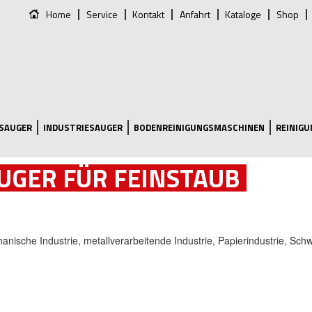
Home
Service
Kontakt
Anfahrt
Kataloge
Shop
SAUGER
INDUSTRIESAUGER
BODENREINIGUNGSMASCHINEN
REINIG
UGER FÜR FEINSTAUB
hanische Industrie, metallverarbeitende Industrie, Papierindustrie, Sch