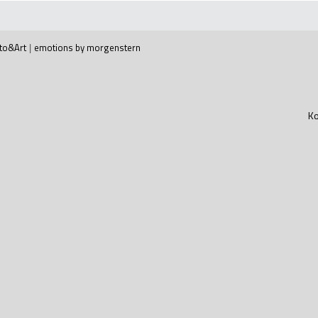
to&Art
|
emotions by morgenstern
Ko