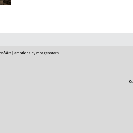
to&Art
|
emotions by morgenstern
Ko