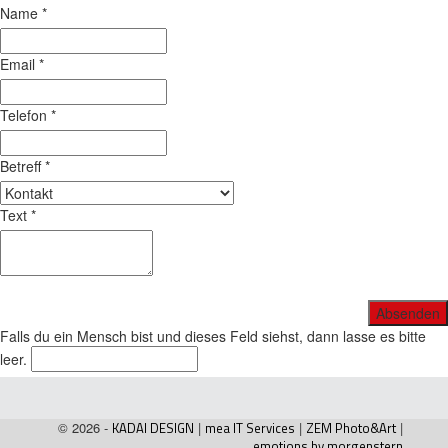
Name
*
Email
*
Telefon
*
Betreff
*
Text
*
Falls du ein Mensch bist und dieses Feld siehst, dann lasse es bitte
leer.
© 2026 -
KADAI DESIGN
|
mea IT Services
|
ZEM Photo&Art
|
emotions by morgenstern