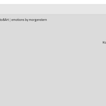
to&Art
|
emotions by morgenstern
Ko