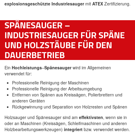
explosionsgeschützte Industriesauger
mit
ATEX
Zertifizierung.
SPÄNESAUGER –
INDUSTRIESAUGER FÜR SPÄNE
UND HOLZSTÄUBE FÜR DEN
DAUERBETRIEB
Ein
Hochleistungs
–
Spänesauger
wird im Allgemeinen
verwendet für:
Professionelle Reinigung der Maschinen
Professionelle Reinigung der Arbeitsumgebung
Entfernen von Spänen aus Kreissägen, Polierbrettern und
anderen Geräten
Rückgewinnung und Separation von Holzresten und Spänen
Holzsauger und Spänesauger sind am
effektivsten
, wenn sie in
oder an Maschinen (Kreissägen, Schleifmaschinen und anderen
Holzbearbeitungswerkzeugen)
integriert
bzw. verwendet werden.